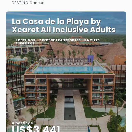
DESTINO:
Cancun
Saiba mais
La Casa de la Playa by
Xcaret All Inclusive Adults
1 DESTINOS
2 REDE DE TRANSPORTES
3 NOITES
1 SEGUROS
A partir de
US$3,441