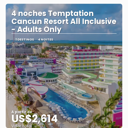
4 noches Temptation
Cancun Resort All Inclusive
- Adults Only
1 DESTINOS
4 NOITES
A partir de
US$2,614
Valor total