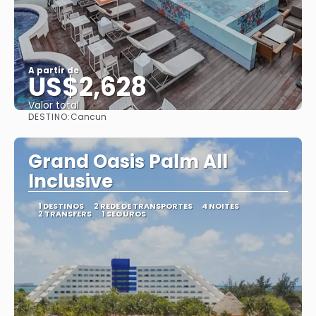
A partir de
US$2,628
Valor total
DESTINO:
Cancun
Saiba mais
Grand Oasis Palm All
Inclusive
1 DESTINOS
2 REDE DE TRANSPORTES
4 NOITES
2 TRANSFERS
1 SEGUROS