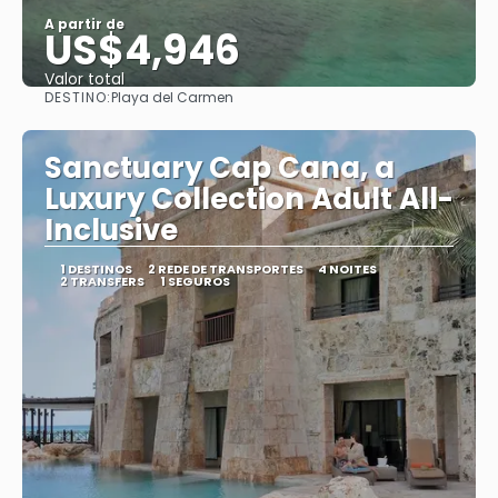
A partir de
US$4,946
Valor total
DESTINO:
Playa del Carmen
Saiba mais
Sanctuary Cap Cana, a
Luxury Collection Adult All-
Inclusive
1 DESTINOS
2 REDE DE TRANSPORTES
4 NOITES
2 TRANSFERS
1 SEGUROS