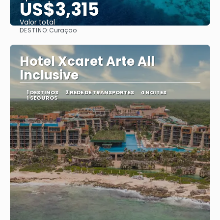
US$3,315
Valor total
DESTINO:
Curaçao
Saiba mais
Hotel Xcaret Arte All
Inclusive
1 DESTINOS
2 REDE DE TRANSPORTES
4 NOITES
1 SEGUROS