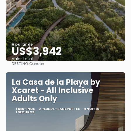
A partir de
US$3,942
Valor total
DESTINO:
Cancun
Saiba mais
La Casa de la Playa by
Xcaret - All Inclusive
Adults Only
1 DESTINOS
2 REDE DE TRANSPORTES
4 NOITES
1 SEGUROS