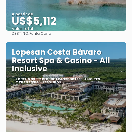
A partir de
US$5,112
Valor total
DESTINO:
Punta Cana
Saiba mais
Lopesan Costa Bávaro
Resort Spa & Casino - All
Inclusive
1 DESTINOS
2 REDE DE TRANSPORTES
4 NOITES
2 TRANSFERS
1 SEGUROS