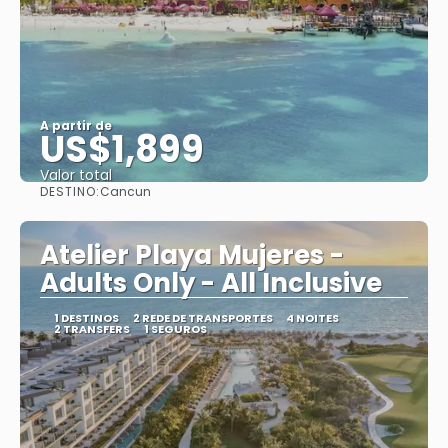
A partir de
US$1,899
Valor total
DESTINO:
Cancun
Saiba mais
Atelier Playa Mujeres -
Adults Only - All Inclusive
1 DESTINOS
2 REDE DE TRANSPORTES
4 NOITES
2 TRANSFERS
1 SEGUROS