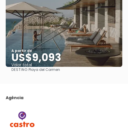
A partir de
US$9,093
Valor total
DESTINO:
Playa del Carmen
Saiba mais
Agência