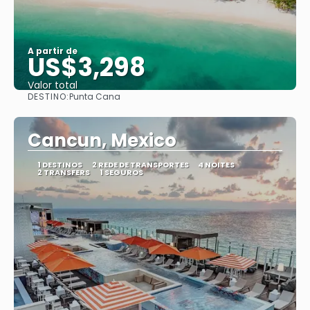
A partir de
US$3,298
Valor total
DESTINO:
Punta Cana
Saiba mais
Cancun, Mexico
1 DESTINOS
2 REDE DE TRANSPORTES
4 NOITES
2 TRANSFERS
1 SEGUROS