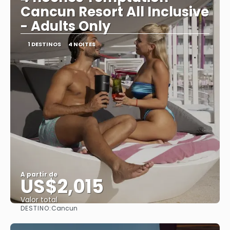
Cancun Resort All Inclusive
- Adults Only
1 DESTINOS
4 NOITES
A partir de
US$2,015
Valor total
DESTINO:
Cancun
Saiba mais